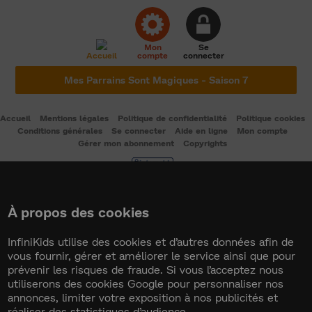
Mon
Se
Accueil
compte
connecter
Mes Parrains Sont Magiques - Saison 7
Accueil
Mentions légales
Politique de confidentialité
Politique cookies
Conditions générales
Se connecter
Aide en ligne
Mon compte
Gérer mon abonnement
Copyrights
Service édité par Mobile Media Com. Souscription sans engagement avec tacite
reconduction. Conformément à la loi, vous bénéficiez d'un droit de rétractation de 14 jours à
compter de la souscription au service. Ce droit de rétractation peut être exercé en
À propos des cookies
le formulaire de rétractation
retournant
à Mobile Media Com, 9 rue Anatole de la
Forge 75017 Paris ou par mail à sav@mmcinfo.fr. En poursuivant votre navigation il vous
sera demandé de confirmer votre souscription via votre opérateur mobile, votre FAI ou par
InfiniKids utilise des cookies et d’autres données afin de
CB/Paypal.
vous fournir, gérer et améliorer le service ainsi que pour
prévenir les risques de fraude. Si vous l’acceptez nous
utiliserons des cookies Google pour personnaliser nos
annonces, limiter votre exposition à nos publicités et
réaliser des statistiques d’audience.